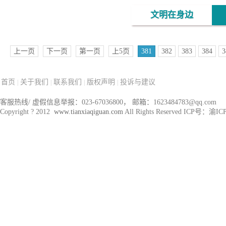
文明在身边
上一页
下一页
第一页
上5页
381
382
383
384
3
首页
关于我们
联系我们
版权声明
投诉与建议
|
|
|
|
客服热线/ 虚假信息举报：023-67036800， 邮箱：1623484783@qq.com
Copyright ? 2012
www.tianxiaqiguan.com
All Rights Reserved ICP号：渝I